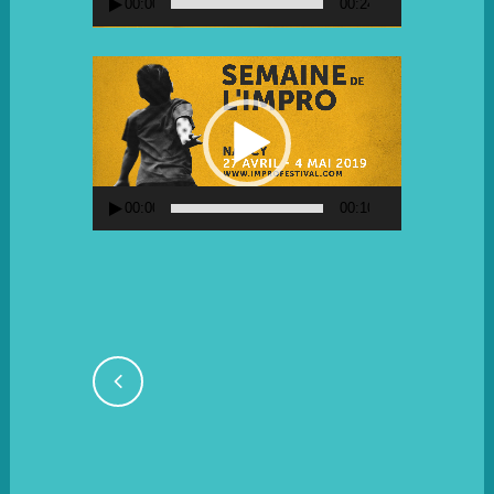
00:00
00:24
Lecteur
vidéo
00:00
00:10