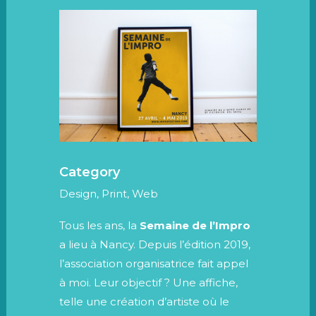
Category
Design, Print, Web
Tous les ans, la
Semaine de l’Impro
a lieu à Nancy. Depuis l’édition 2019,
l’association organisatrice fait appel
à moi. Leur objectif ? Une affiche,
telle une création d’artiste où le