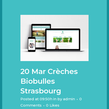
20 Mar
Crèches
Biobulles
Strasbourg
Posted at 09:50h
in
by
admin
0
Comments
0
Likes